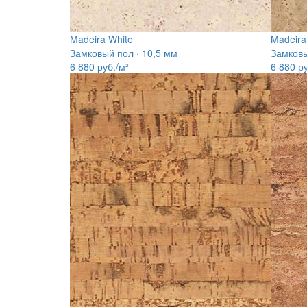
Madeira White
Madeira
Замковый пол · 10,5 мм
Замковы
6 880
руб./м²
6 880
ру