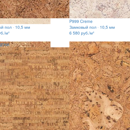
P999 Creme
й пол · 10,5 мм
Замковый пол · 10,5 мм
б./м²
6 580
руб./м²
ЦЕНА