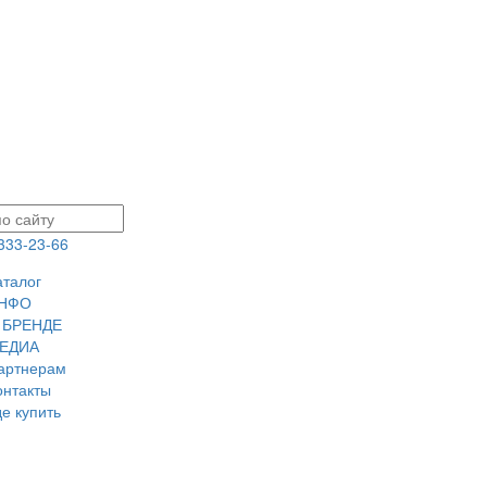
 333-23-66
аталог
НФО
 БРЕНДЕ
ЕДИА
артнерам
онтакты
де купить