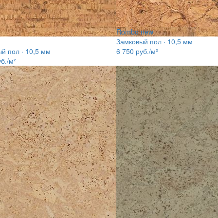
Rombo new
Замковый пол · 10,5 мм
й пол · 10,5 мм
6 750
руб./м²
б./м²