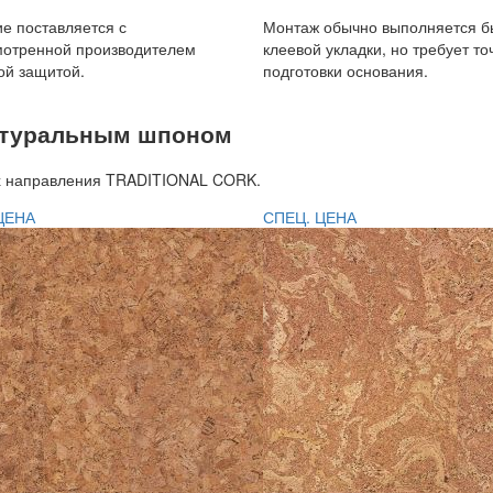
е поставляется с
Монтаж обычно выполняется б
мотренной производителем
клеевой укладки, но требует то
ой защитой.
подготовки основания.
атуральным шпоном
ях направления TRADITIONAL CORK.
ЦЕНА
СПЕЦ. ЦЕНА