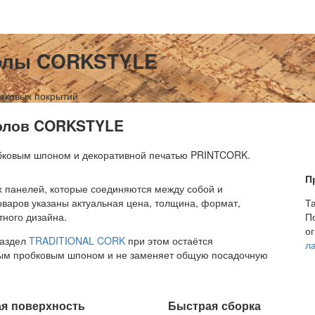
олы CORKSTYLE
амковых покрытий
полов CORKSTYLE
обковым шпоном и декоративной печатью PRINTCORK.
П
х панелей, которые соединяются между собой и
варов указаны актуальная цена, толщина, формат,
Т
тного дизайна.
П
о
Раздел
TRADITIONAL CORK
при этом остаётся
л
ным пробковым шпоном и не заменяет общую посадочную
ая поверхность
Быстрая сборка