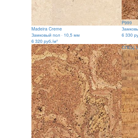
P999
Madeira Creme
Замковы
Замковый пол · 10,5 мм
6 330
ру
6 320
руб./м²
СПЕЦ. 