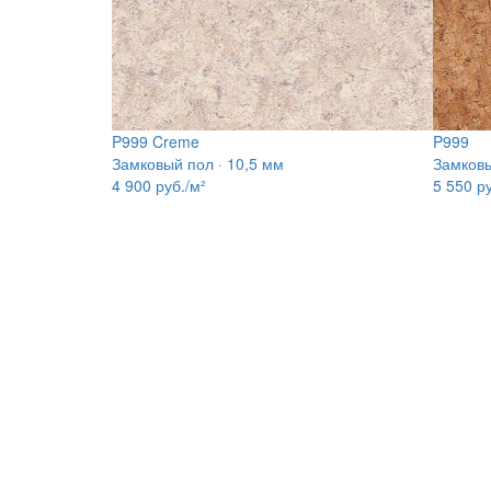
P999 Creme
P999
Замковый пол · 10,5 мм
Замковы
4 900
руб./м²
5 550
ру