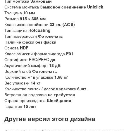
Тип монтажа
Замковый
Система монтажа
Замковое соединение Uniclick
Толщина
10 мм
Размер
915 × 305 мм
Класс износостойкости
33 кл. (АС 5)
Тип защиты
Hotcoating
Тип поверхности
Фотопечать
Наличие фаски
без фаски
Основа
HDF
Класс эмиссии формальдегида
E01
Сертификат FSC/PEFC
да
Акустический комфорт
18 дБ
Верхний слой
Фотопечать
Количество м² в упаковке
1,68 м²
Вес упаковки
14 кг
Количество плиток / досок в упаковке
6 шт.
Встроенная подложка
не требуется
Страна производства
Швейцария
Гарантия
15 лет
Другие версии этого дизайна
Этот дизайн может быть доступен в другом типе монтажа или