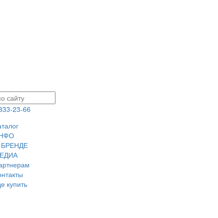
 333-23-66
аталог
НФО
 БРЕНДЕ
ЕДИА
артнерам
онтакты
де купить