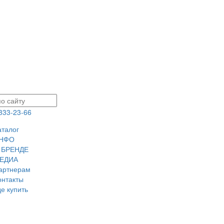
 333-23-66
аталог
НФО
 БРЕНДЕ
ЕДИА
артнерам
онтакты
де купить