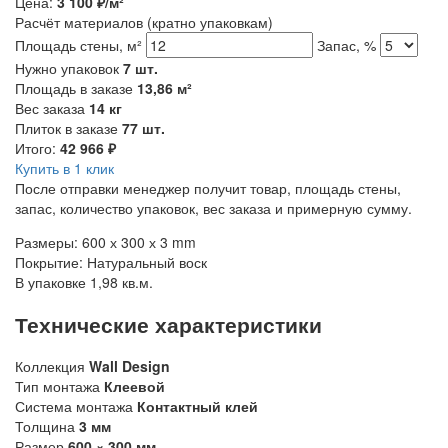
Цена:
3 100
₽/м²
Расчёт материалов
(кратно упаковкам)
Площадь стены, м²
Запас, %
Нужно упаковок
7
шт.
Площадь в заказе
13,86
м²
Вес заказа
14
кг
Плиток в заказе
77
шт.
Итого:
42 966
₽
Купить в 1 клик
После отправки менеджер получит товар, площадь стены,
запас, количество упаковок, вес заказа и примерную сумму.
Размеры: 600 х 300 х 3 mm
Покрытие: Натуральный воск
В упаковке 1,98 кв.м.
Технические характеристики
Коллекция
Wall Design
Тип монтажа
Клеевой
Система монтажа
Контактный клей
Толщина
3 мм
Размер
600 × 300 мм