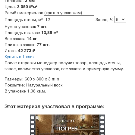
Толщина:
3 мм
Цена:
3 050
₽/м²
Расчёт материалов
(кратно упаковкам)
Площадь стены, м²
Запас, %
Нужно упаковок
7
шт.
Площадь в заказе
13,86
м²
Вес заказа
14
кг
Плиток в заказе
77
шт.
Итого:
42 273
₽
Купить в 1 клик
После отправки менеджер получит товар, площадь стены,
запас, количество упаковок, вес заказа и примерную сумму.
Размеры: 600 х 300 х 3 mm
Покрытие: Натуральный воск
В упаковке 1,98 кв.м.
Этот материал участвовал в программе: