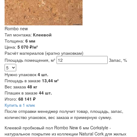
Rombo new
Тип монтажа:
Клеевой
Толщина:
6 мм
Цена:
5 070
₽/м²
Расчёт материалов
(кратно упаковкам)
Площадь помещения, м²
Запас, %
Нужно упаковок
4
шт.
Площадь в заказе
13,44
м²
Вес заказа
48
кг
Плашек в заказе
44
шт.
Итого:
68 141
₽
Купить в 1 клик
После отправки менеджер получит товар, площадь, запас,
количество упаковок, вес заказа и примерную сумму.
Клеевой пробковый пол Rombo New 6 мм Corkstyle -
натуральное покрытие из коллекции Natural Cork для жилых