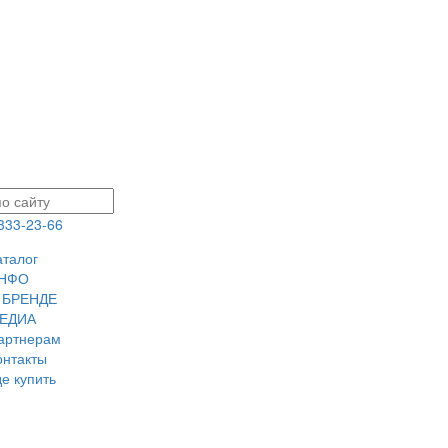
 333-23-66
аталог
НФО
 БРЕНДЕ
ЕДИА
артнерам
онтакты
де купить