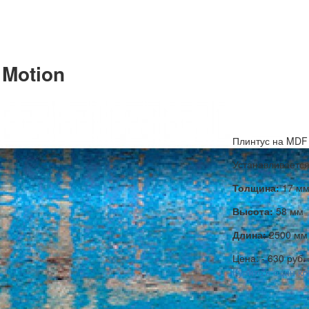
Motion
Плинтус на MDF
Устанавливаетс
Толщина:
17 м
Высота:
58 мм
Длина:
2500 мм
Цена: - 630 руб.
Купить в один кл