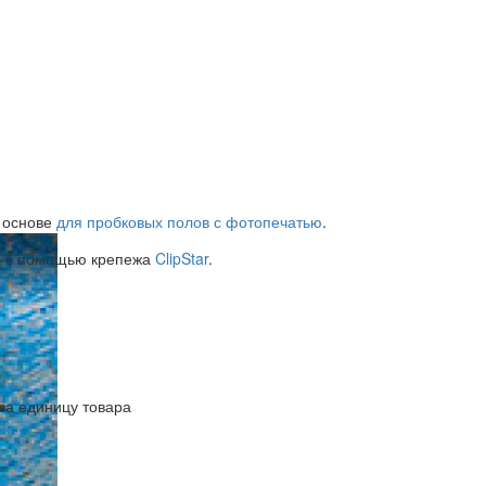
 основе
для пробковых полов с фотопечатью
.
я с помощью крепежа
ClipStar
.
м
 за единицу товара
ик