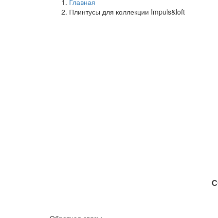
Главная
Плинтусы для коллекции Impuls&loft
С
Обратная связь: