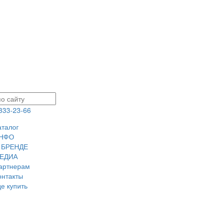
 333-23-66
аталог
НФО
 БРЕНДЕ
ЕДИА
артнерам
онтакты
де купить