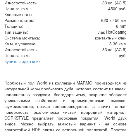
Износостойкость:
33 кл. (АС 5)
Цена за кв.м.:
4500 руб.
Клеевые полы
Размер плиток:
620 х 450 мм
Tолщина:
6 mm
Тип защиты:
лак HotCoating
Система монтажа:
контактный клей
Кв.м. в упаковке:
3.36 кв.м
Износостойкость:
33 кл. (АС 5)
Цена за кв.м:
- руб.
Купить в один клик
Пробковый пол World из коллекции MARMO производится из
натуральной коры пробкового дуба, которая состоит из ячеек,
наполненных воздухом, благодаря чему, покрытие обладает
уникальными свойствами и преимуществами: высокая
шумоизоляция, низкая теплопроводность, а значит теплая
поверхность, экологически чистый природный материал.
CORKSTYLE предлагает пробковые покрытия World двух
видов. Можно выбрать замковый вариант - на основе
влагостойкой HDF плиты со встроенной подложкой. Простое